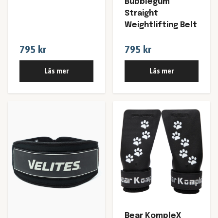
Bubblegum
Straight
Weightlifting Belt
795 kr
795 kr
Läs mer
Läs mer
Bear KompleX