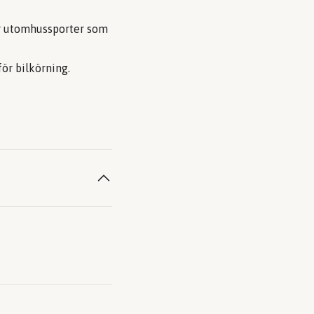
 för utomhussporter som
för bilkörning.