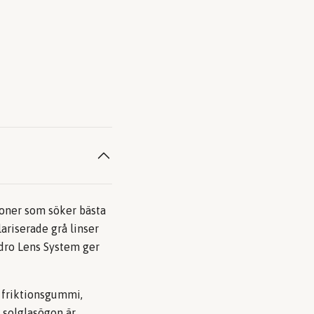
soner som söker bästa
riserade grå linser
ydro Lens System ger
 friktionsgummi,
 solglasögon är