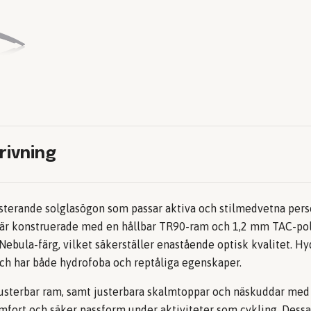
rivning
esterande solglasögon som passar aktiva och stilmedvetna per
är konstruerade med en hållbar TR90-ram och 1,2 mm TAC-pola
Nebula-färg, vilket säkerställer enastående optisk kvalitet. H
och har både hydrofoba och reptåliga egenskaper.
 justerbar ram, samt justerbara skalmtoppar och näskuddar med
omfort och säker passform under aktiviteter som cykling. Dessa