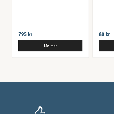
795 kr
80 kr
Läs mer