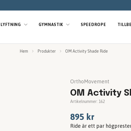
LYFTNING
GYMNASTIK
SPEEDROPE
TILLB
Hem
Produkter
OM Activity Shade Ride
OrthoMovement
OM Activity 
Artikelnummer:
162
895 kr
Ride är ett par högprest