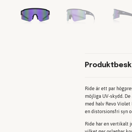
Produktbesk
Ride är ett par högpr
möjliga UV-skydd. De 
med halv Revo Violet 
en distorsionsfri syn 
Ride har en vertikalt
vilket ger oslagbar k