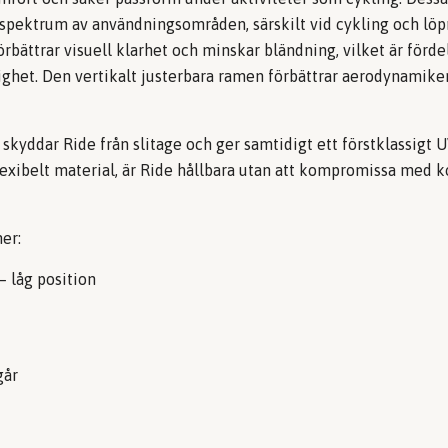
t spektrum av användningsområden, särskilt vid cykling och löp
örbättrar visuell klarhet och minskar bländning, vilket är förde
ighet. Den vertikalt justerbara ramen förbättrar aerodynamike
kyddar Ride från slitage och ger samtidigt ett förstklassigt 
flexibelt material, är Ride hållbara utan att kompromissa med 
er:
– låg position
går