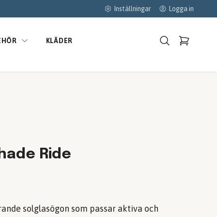
Inställningar
Logga in
EHÖR
KLÄDER
Shade Ride
erande solglasögon som passar aktiva och