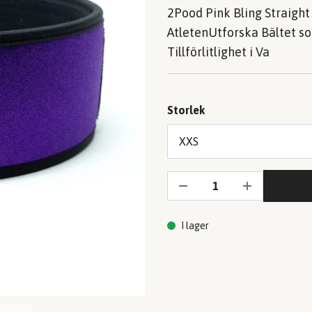
2Pood Pink Bling Straight 
AtletenUtforska Bältet s
Tillförlitlighet i Va
Storlek
I lager