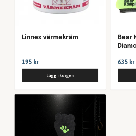
Linnex värmekräm
Bear 
Diamo
195 kr
635 kr
Lägg i korgen