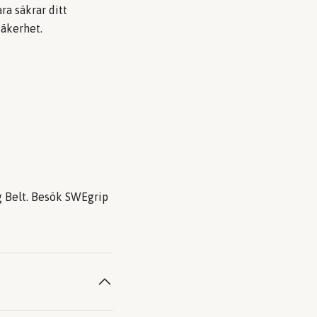
a säkrar ditt
säkerhet.
g Belt. Besök
SWEgrip