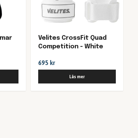
mmar
Velites CrossFit Quad
Competition - White
695 kr
Läs mer