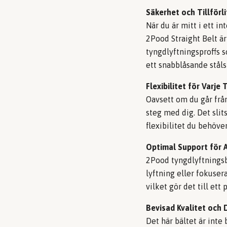
Säkerhet och Tillförlit
När du är mitt i ett in
2Pood Straight Belt är
tyngdlyftningsproffs 
ett snabblåsande stål
Flexibilitet för Varje
Oavsett om du går från
steg med dig. Det sl
flexibilitet du behöve
Optimal Support för A
2Pood tyngdlyftningsbä
lyftning eller fokuse
vilket gör det till ett p
Bevisad Kvalitet och 
Det här bältet är inte 