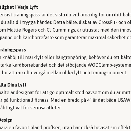
lighet i Varje Lyft
tensivt träningspass, är det sista du vill oroa dig för om ditt bä
 du alltid i trygga händer. Detta bälte, älskat av CrossFit- och 
som Mattie Rogers och CJ Cummings, är utrustat med den inno
spänne och kardborrefäste som garanterar maximal säkerhet oc
 Träningspass
 knäböj till marklyft eller hängrengöring, behöver du ett bäl
itstarka kardborrebandet och det stödjande WODClamp-systeme
r för att enkelt övergå mellan olika lyft och träningsmoment.
lla Dina Lyft
lte är designat för att ge optimalt stöd oavsett om du är mitt
rar på funktionell fitness. Med en bredd på 4" är det både USA
ålitligt val för seriösa atleter.
Design
bara en favorit bland proffsen, utan har också bevisat sin effekt