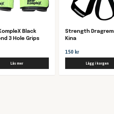
KompleX Black
Strength Dragre
nd 3 Hole Grips
Kina
150 kr
Läs mer
Lägg i korgen