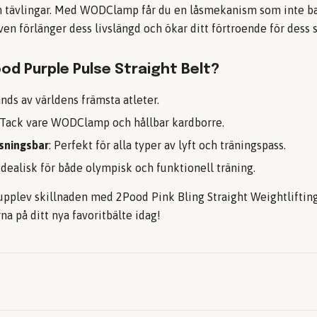
h tävlingar. Med WODClamp får du en låsmekanism som inte bar
en förlänger dess livslängd och ökar ditt förtroende för dess 
ood Purple Pulse Straight Belt?
änds av världens främsta atleter.
 Tack vare WODClamp och hållbar kardborre.
sningsbar
: Perfekt för alla typer av lyft och träningspass.
 Idealisk för både olympisk och funktionell träning.
upplev skillnaden med 2Pood Pink Bling Straight Weightliftin
na på ditt nya favoritbälte idag!