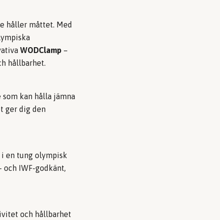
lte håller måttet. Med
olympiska
vativa
WODClamp
–
h hållbarhet.
te som kan hålla jämna
t ger dig den
 i en tung olympisk
W- och IWF-godkänt,
ivitet och hållbarhet