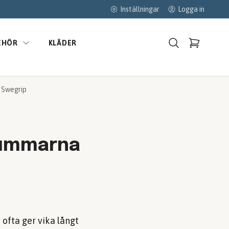
Inställningar
Logga in
EHÖR
KLÄDER
 Swegrip
 tummarna
 ofta ger vika långt