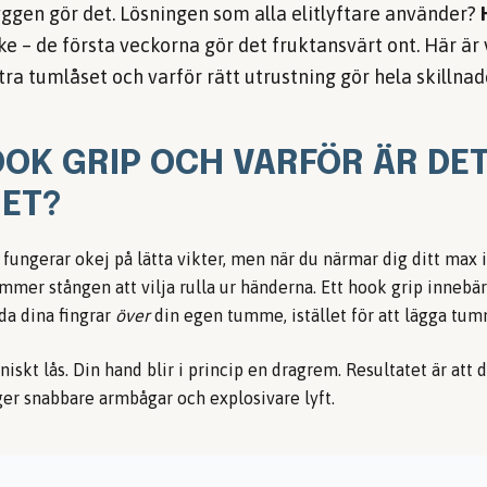
yggen gör det. Lösningen som alla elitlyftare använder?
ke – de första veckorna gör det fruktansvärt ont. Här är
tra tumlåset och varför rätt utrustning gör hela skillnad
OOK GRIP OCH VARFÖR ÄR DE
ET?
 fungerar okej på lätta vikter, men när du närmar dig ditt max i
mmer stången att vilja rulla ur händerna. Ett hook grip innebär 
da dina fingrar
över
din egen tumme, istället för att lägga tum
iskt lås. Din hand blir i princip en dragrem. Resultatet är att 
ger snabbare armbågar och explosivare lyft.