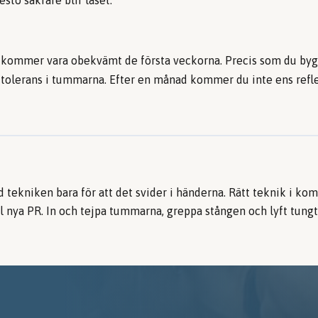
esto säkrare blir låset.
 kommer vara obekvämt de första veckorna. Precis som du bygg
tolerans i tummarna. Efter en månad kommer du inte ens refle
tekniken bara för att det svider i händerna. Rätt teknik i ko
ll nya PR. In och tejpa tummarna, greppa stången och lyft tungt