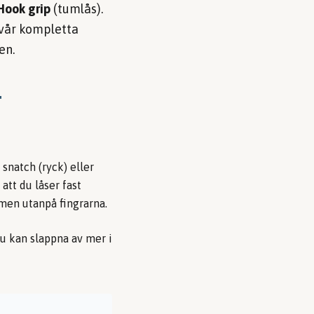
Hook grip
(tumlås).
 vår kompletta
en.
T
 snatch (ryck) eller
att du låser fast
men utanpå fingrarna.
du kan slappna av mer i