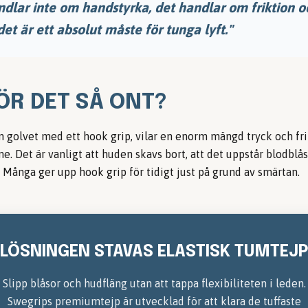
ndlar inte om handstyrka, det handlar om friktion 
det är ett absolut måste för tunga lyft."
ÖR DET SÅ ONT?
n golvet med ett hook grip, vilar en enorm mängd tryck och fr
. Det är vanligt att huden skavs bort, att det uppstår blodblåso
 Många ger upp hook grip för tidigt just på grund av smärtan.
LÖSNINGEN STAVAS ELASTISK TUMTEJ
Slipp blåsor och hudfläng utan att tappa flexibiliteten i leden.
Swegrips premiumtejp är utvecklad för att klara de tuffaste