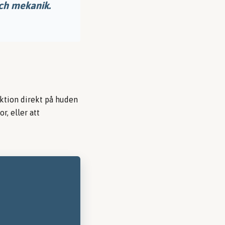
och mekanik.
iktion direkt på huden
r, eller att
P