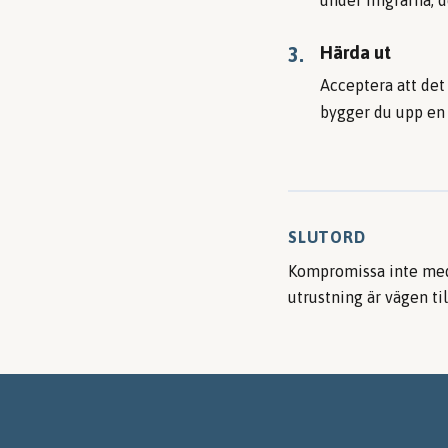
under fingrarna, d
Härda ut
3.
Acceptera att det
bygger du upp en 
SLUTORD
Kompromissa inte med 
utrustning är vägen ti