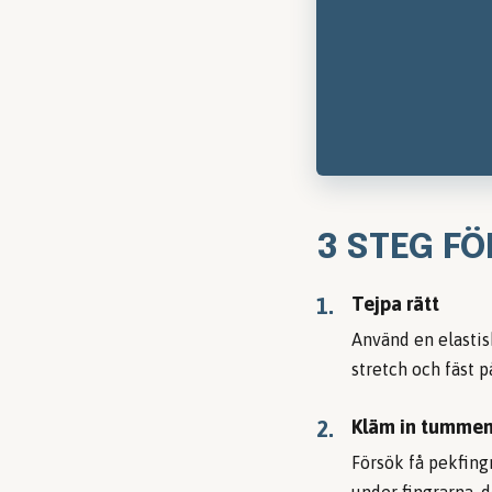
3 STEG FÖ
Tejpa rätt
1.
Använd en elastis
stretch och fäst 
Kläm in tummen
2.
Försök få pekfing