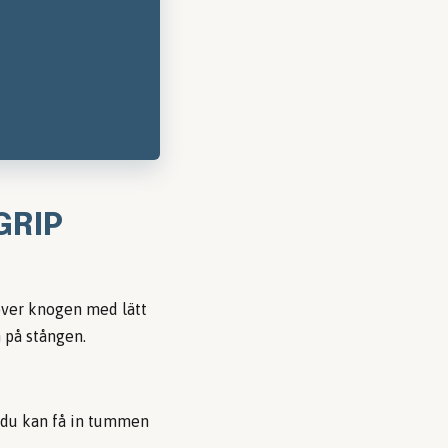
GRIP
 över knogen med lätt
n på stången.
e du kan få in tummen