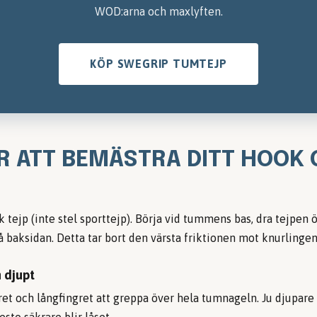
WOD:arna och maxlyften.
KÖP SWEGRIP TUMTEJP
R ATT BEMÄSTRA DITT HOOK 
k tejp (inte stel sporttejp). Börja vid tummens bas, dra tejpen
på baksidan. Detta tar bort den värsta friktionen mot knurlinge
 djupt
ret och långfingret att greppa över hela tumnageln. Ju djupar