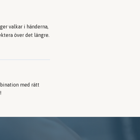
er valkar i händerna,
ktera över det längre.
mbination med rätt
!