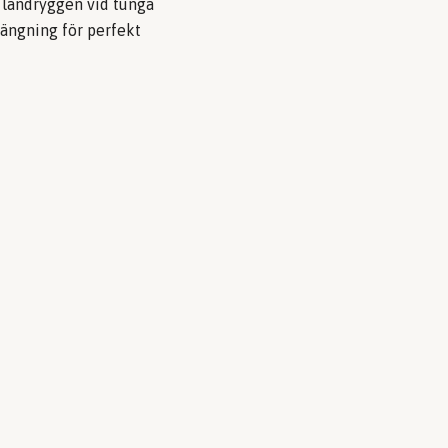
r ländryggen vid tunga
tängning för perfekt