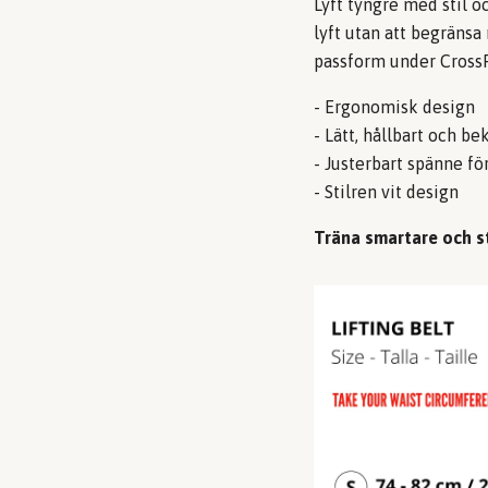
Lyft tyngre med stil oc
lyft utan att begränsa
passform under CrossFi
- Ergonomisk design
- Lätt, hållbart och b
- Justerbart spänne fö
- Stilren vit design
Träna smartare och st