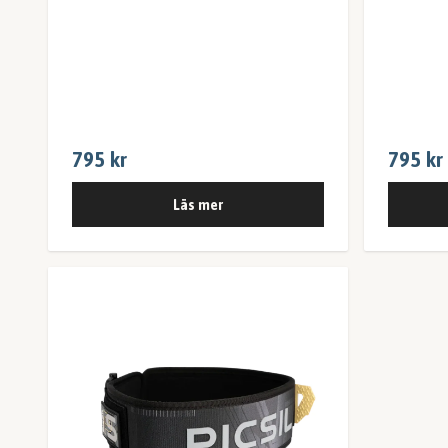
795 kr
795 kr
Läs mer