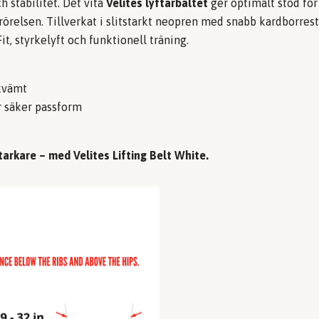
h stabilitet. Det vita
Velites lyftarbältet
ger optimalt stöd fö
 rörelsen. Tillverkat i slitstarkt neopren med snabb kardborres
t, styrkelyft och funktionell träning.
ekvämt
r säker passform
arkare – med Velites Lifting Belt White.