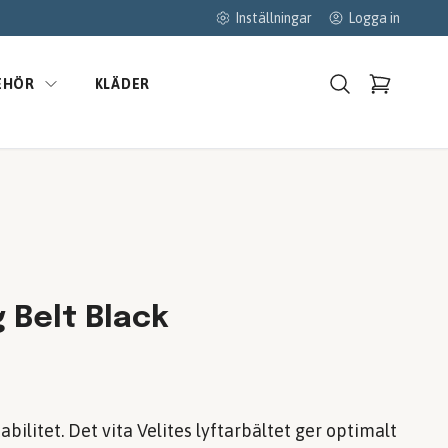
Inställningar
Logga in
EHÖR
KLÄDER
g Belt Black
abilitet. Det vita Velites lyftarbältet ger optimalt